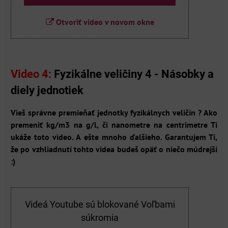
Otvoriť video v novom okne
Video 4:
Fyzikálne veličiny 4 - Násobky a
diely jednotiek
Vieš správne premieňať jednotky fyzikálnych veličín ? Ako
premeniť kg/m3 na g/l, či nanometre na centrimetre Ti
ukáže toto video. A ešte mnoho ďalšieho. Garantujem Ti,
že po vzhliadnutí tohto videa budeš opäť o niečo múdrejší
:)
Videá Youtube sú blokované Voľbami
súkromia