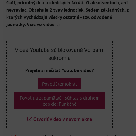
škôl, prírodných a technických fakúlt. O absolventoch, ani
nevraviac. Obsahuje 2 typy jednotiek. Sedem základných, z
ktorých vychádzajú všetky ostatné - tzv. odvodené
jednotky. Viac vo videu :)
Videá Youtube sú blokované Voľbami
súkromia
Prajete si načítať Youtube video?
Povoliť tentokrát
Povoliť a zapamätať - súhlas s druhom
cookie: Funkčné
Otvoriť video v novom okne