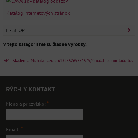
Katalóg internetových stránok
E - SHOP
AML-Akadémia-Michala-Lazora-618285265351575/?modal=admin_todo_tour
RÝCHLY KONTAKT
*
Meno a priezvisko:
*
Email: