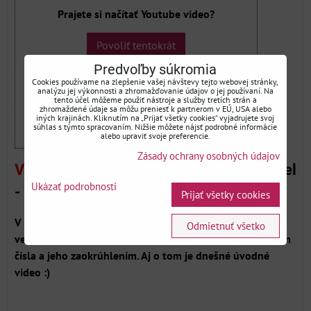
Prajete si načítať Youtube video?
Povoliť tentokrát
Predvoľby súkromia
Povoliť a zapamätať - súhlas s druhom
Cookies používame na zlepšenie vašej návštevy tejto webovej stránky,
cookie: Funkčné
analýzu jej výkonnosti a zhromažďovanie údajov o jej používaní. Na
tento účel môžeme použiť nástroje a služby tretích strán a
zhromaždené údaje sa môžu preniesť k partnerom v EÚ, USA alebo
iných krajinách. Kliknutím na „Prijať všetky cookies“ vyjadrujete svoj
Otvoriť video v novom okne
súhlas s týmto spracovaním. Nižšie môžete nájsť podrobné informácie
alebo upraviť svoje preferencie.
Zásady ochrany osobných údajov
Video 5:
Presnosť meraní a platnosť čísiel
Ukázať podrobnosti
- Úvod
Prijať všetky cookies
V prírodných aj technických odboroch je nevyhnutné
Odmietnuť všetko
vedieť správne narábať s číslami, s meraniami, so zápisom
čísla a jeho zaokrúhlením. Aj o tom je dnešné úvodné
video :)