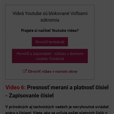
Videá Youtube sú blokované Voľbami
súkromia
Prajete si načítať Youtube video?
Povoliť tentokrát
Povoliť a zapamätať - súhlas s druhom
cookie: Funkčné
Otvoriť video v novom okne
Video 6:
Presnosť meraní a platnosť čísiel
- Zapisovanie čísiel
V prírodných aj technických vedách je nevyhnutné ovládať
prácu s číslami. Viete, ako sa určuje počet platných číslic v