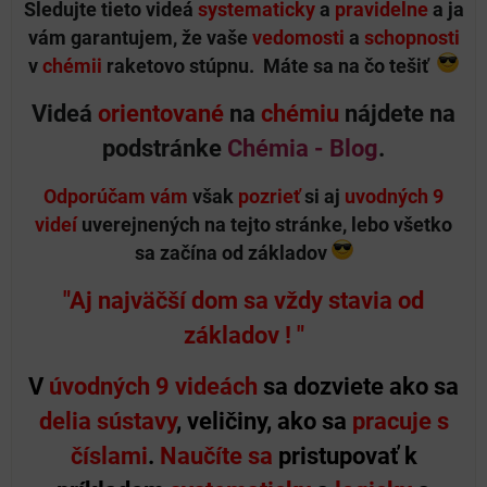
Sledujte tieto videá
systematicky
a
pravidelne
a ja
vám garantujem, že vaše
vedomosti
a
schopnosti
v
chémii
raketovo stúpnu.
Máte sa na čo tešiť
Videá
orientované
na
chémiu
nájdete na
podstránke
Chémia - Blog
.
Odporúčam vám
však
pozrieť
si aj
uvodných 9
videí
uverejnených na tejto stránke, lebo všetko
sa začína od základov
"Aj najväčší dom sa vždy stavia od
základov ! "
V
úvodných 9 videách
sa dozviete ako sa
delia sústavy
, veličiny, ako sa
pracuje s
číslami
.
Naučíte sa
pristupovať k