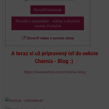
Povoliť tentokrát
Povoliť a zapamätať - súhlas s druhom
cookie: Funkčné
Otvoriť video v novom okne
A teraz si už pripravený ísť do sekcie
Chémia - Blog :)
https://www.amlsk.com/chemia-blog