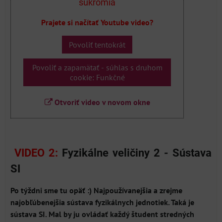
súkromia
Prajete si načítať Youtube video?
Povoliť tentokrát
Povoliť a zapamätať - súhlas s druhom
cookie: Funkčné
Otvoriť video v novom okne
VIDEO 2:
Fyzikálne veličiny 2 - Sústava
SI
Po týždni sme tu opäť :)
Najpoužívanejšia a zrejme
najobľúbenejšia sústava fyzikálnych jednotiek. Taká je
sústava SI. Mal by ju ovládať každý študent stredných