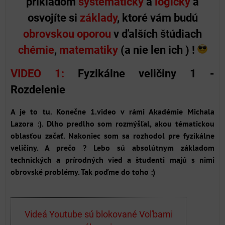
príkladom
systematicky
a
logicky
a
osvojíte si
základy
, ktoré vám budú
obrovskou oporou
v ďalších štúdiach
chémie
,
matematiky
(a nie len ich ) !
VIDEO 1:
Fyzikálne veličiny 1 -
Rozdelenie
A je to tu. Konečne 1.video v rámi Akadémie Michala
Lazora :). Dlho predlho som rozmýšľal, akou tématickou
oblasťou začať. Nakoniec som sa rozhodol pre fyzikálne
veličiny. A prečo ? Lebo sú absolútnym základom
technických a prírodných vied a študenti majú s nimi
obrovské problémy. Tak poďme do toho :)
Videá Youtube sú blokované Voľbami