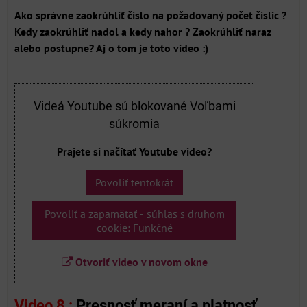
Ako správne zaokrúhliť číslo na požadovaný počet číslic ?
Kedy zaokrúhliť nadol a kedy nahor ? Zaokrúhliť naraz
alebo postupne? Aj o tom je toto video :)
Videá Youtube sú blokované Voľbami
súkromia
Prajete si načítať Youtube video?
Povoliť tentokrát
Povoliť a zapamätať - súhlas s druhom
cookie: Funkčné
Otvoriť video v novom okne
Video 8 :
Presnosť meraní a platnosť