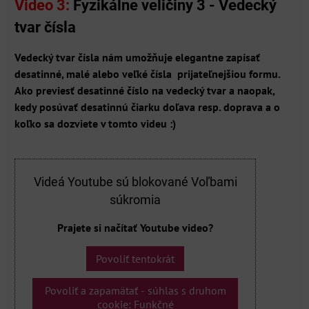
Video 3:
Fyzikálne veličiny 3 - Vedecký
tvar čísla
Vedecký tvar čísla nám umožňuje elegantne zapísať
desatinné, malé alebo veľké čísla prijateľnejšiou formu.
Ako previesť desatinné číslo na vedecký tvar a naopak,
kedy posúvať desatinnú čiarku doľava resp. doprava a o
koľko sa dozviete v tomto videu :)
Videá Youtube sú blokované Voľbami
súkromia
Prajete si načítať Youtube video?
Povoliť tentokrát
Povoliť a zapamätať - súhlas s druhom
cookie: Funkčné