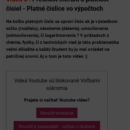
čísiel - Platné číslice vo výpočtoch
Na koľko platných číslic sa upraví číslo ak je výsledkom
súčtu (rozdielu), násobenia (delenia), umocňovania
(odmocňovania), či logaritmovania ? V príkladoch z
chémie, fyziky, či z technických vied je táto problematika
veľmi dôležitá a každý študent by ju mal ovládať na
patričnej úrovni. Aj o tom je toto video :)
Videá Youtube sú blokované Voľbami
súkromia
Prajete si načítať Youtube video?
Povoliť tentokrát
Povoliť a zapamätať - súhlas s druhom