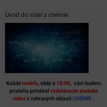
Úvod do videí z chémie
Každú
nedeľu
,
vždy o
18:00
, vám budem
priatelia prinášať
vzdelávacie
youtube
videá
z vybraných oblastí
CHÉMIE
.