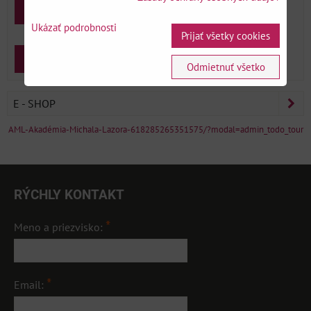
Prihlásenie
Ukázať podrobnosti
Prijať všetky cookies
Zabudnuté heslo
Zaregistrovať sa
Odmietnuť všetko
E - SHOP
AML-Akadémia-Michala-Lazora-618285265351575/?modal=admin_todo_tour
RÝCHLY KONTAKT
*
Meno a priezvisko:
*
Email: