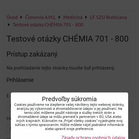
Úvod
Členovia A.M.L
Medicína
LF SZU Bratislava
Testové otázky CHÉMIA 701 - 800
Testové otázky CHÉMIA 701 - 800
Prístup zakázaný
Na prehliadanie tejto stránky musíte byť prihlásený.
Prihlásenie
*
E-mail:
Predvoľby súkromia
Cookies používame na zlepšenie vašej návštevy tejto webovej stránky,
analýzu jej výkonnosti a zhromažďovanie údajov o jej používaní. Na
tento účel môžeme použiť nástroje a služby tretích strán a
*
zhromaždené údaje sa môžu preniesť k partnerom v EÚ, USA alebo
Heslo:
iných krajinách. Kliknutím na „Prijať všetky cookies“ vyjadrujete svoj
súhlas s týmto spracovaním. Nižšie môžete nájsť podrobné informácie
alebo upraviť svoje preferencie.
Zásady ochrany osobných údajov