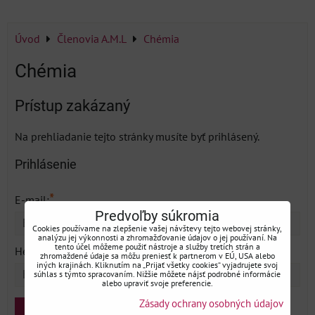
Úvod
Členovia A.M.L
Chémia
Chémia
Prístup zakázaný
Na prehliadanie tejto stránky musíte byť prihlásený.
Prihlásenie
*
E-mail:
Predvoľby súkromia
Cookies používame na zlepšenie vašej návštevy tejto webovej stránky,
analýzu jej výkonnosti a zhromažďovanie údajov o jej používaní. Na
*
tento účel môžeme použiť nástroje a služby tretích strán a
Heslo:
zhromaždené údaje sa môžu preniesť k partnerom v EÚ, USA alebo
iných krajinách. Kliknutím na „Prijať všetky cookies“ vyjadrujete svoj
súhlas s týmto spracovaním. Nižšie môžete nájsť podrobné informácie
alebo upraviť svoje preferencie.
Zásady ochrany osobných údajov
Prihlásenie