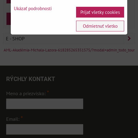
Ukázať podrobnosti
Prijať všetky cookies
Zabudnuté heslo
Zaregistrovať sa
Odmietnuť všetko
E - SHOP
AML-Akadémia-Michala-Lazora-618285265351575/?modal=admin_todo_tour
RÝCHLY KONTAKT
*
Meno a priezvisko:
*
Email: