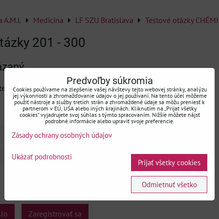
a A.M.L
Medicína
LF SZU Bratislava
Testové otázky CHÉMI
tázky 201 - 300
ázaný
Predvoľby súkromia
ejto stránky musíte byť prihlásený.
Cookies používame na zlepšenie vašej návštevy tejto webovej stránky, analýzu
jej výkonnosti a zhromažďovanie údajov o jej používaní. Na tento účel môžeme
použiť nástroje a služby tretích strán a zhromaždené údaje sa môžu preniesť k
partnerom v EÚ, USA alebo iných krajinách. Kliknutím na „Prijať všetky
cookies“ vyjadrujete svoj súhlas s týmto spracovaním. Nižšie môžete nájsť
podrobné informácie alebo upraviť svoje preferencie.
Zásady ochrany osobných údajov
Ukázať podrobnosti
Prijať všetky cookies
Odmietnuť všetko
slo
Zaregistrovať sa