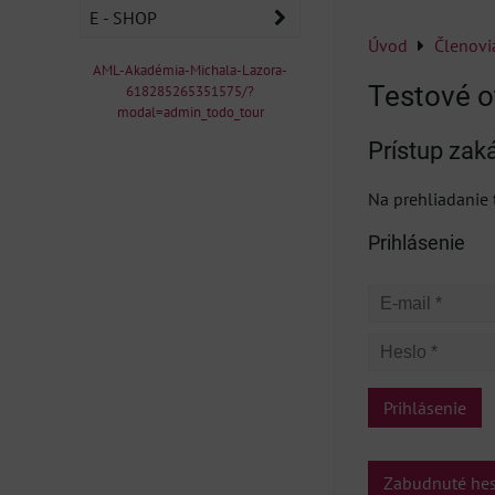
E - SHOP
Úvod
Členovi
AML-Akadémia-Michala-Lazora-
Testové o
618285265351575/?
modal=admin_todo_tour
Prístup zak
Na prehliadanie t
Prihlásenie
Prihlásenie
Zabudnuté he