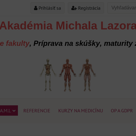
Prihlásiť sa
Registrácia
A.M.L
REFERENCIE
KURZY NA MEDICÍNU
OP A GDPR