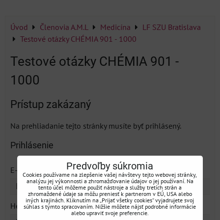
Úvod
Členovia A.M.L
Medicína
LF SZU Bratislava
Testové otázky CHÉMIA 901 - 1000
Testové otázky CHÉMIA 901 -
1000
Prístup zakázaný
Na prehliadanie tejto stránky musíte byť prihlásený.
Prihlásenie
Predvoľby súkromia
*
E-mail:
Cookies používame na zlepšenie vašej návštevy tejto webovej stránky,
analýzu jej výkonnosti a zhromažďovanie údajov o jej používaní. Na
tento účel môžeme použiť nástroje a služby tretích strán a
zhromaždené údaje sa môžu preniesť k partnerom v EÚ, USA alebo
iných krajinách. Kliknutím na „Prijať všetky cookies“ vyjadrujete svoj
*
Heslo:
súhlas s týmto spracovaním. Nižšie môžete nájsť podrobné informácie
alebo upraviť svoje preferencie.