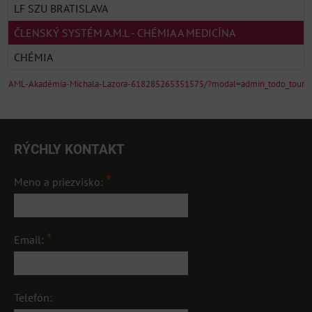
LF SZU BRATISLAVA
ČLENSKÝ SYSTÉM A.M.L - CHÉMIA A MEDICÍNA
CHÉMIA
AML-Akadémia-Michala-Lazora-618285265351575/?modal=admin_todo_tour
RÝCHLY KONTAKT
*
Meno a priezvisko:
*
Email:
Telefón: