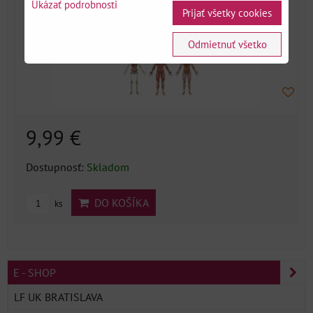
Ukázať podrobnosti
Prijať všetky cookies
Odmietnuť všetko
9,99 €
Dostupnosť:
Skladom
DO KOŠÍKA
ks
E - SHOP
LF UK BRATISLAVA