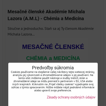
Mriežka
Zoznam
Tabuľka
Mesačné členské Akadémie Michala
Lazora (A.M.L) - Chémia a Medicína
Stručne a jednoducho. Staň sa aj Ty členom Akadémie
Michala Lazora...
Predvoľby súkromia
Cookies používame na zlepšenie vašej návštevy tejto webovej stránky,
analýzu jej výkonnosti a zhromažďovanie údajov o jej používaní. Na
tento účel môžeme použiť nástroje a služby tretích strán a
zhromaždené údaje sa môžu preniesť k partnerom v EÚ, USA alebo
iných krajinách. Kliknutím na „Prijať všetky cookies“ vyjadrujete svoj
súhlas s týmto spracovaním. Nižšie môžete nájsť podrobné informácie
alebo upraviť svoje preferencie.
Zásady ochrany osobných údajov