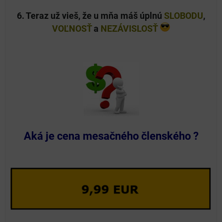
6. Teraz už vieš, že u mňa máš úplnú
SLOBODU
,
VOĽNOSŤ
a
NEZÁVISLOSŤ
Aká je cena mesačného členského ?