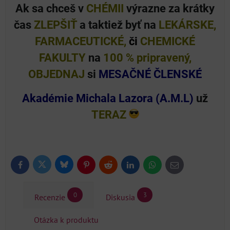
Ak sa chceš v
CHÉMII
výrazne za krátky
čas
ZLEPŠIŤ
a taktiež byť na
LEKÁRSKE,
FARMACEUTICKÉ,
či
CHEMICKÉ
FAKULTY
na
100 %
pripravený,
OBJEDNAJ
si
MESAČNÉ ČLENSKÉ
Akadémie Michala Lazora
(A.M.L)
už
TERAZ
Bluesky
Twitter
Facebook
Pinterest
Reddit
LinkedIn
WhatsApp
E-
mail
0
3
Recenzie
Diskusia
Otázka k produktu