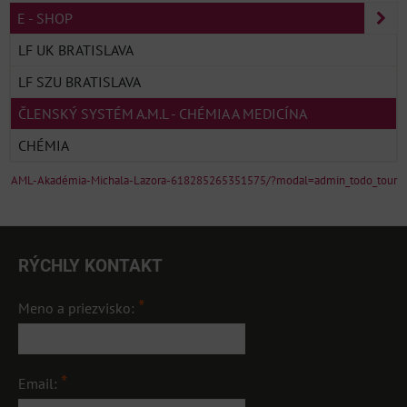
E - SHOP
LF UK BRATISLAVA
LF SZU BRATISLAVA
ČLENSKÝ SYSTÉM A.M.L - CHÉMIA A MEDICÍNA
CHÉMIA
AML-Akadémia-Michala-Lazora-618285265351575/?modal=admin_todo_tour
RÝCHLY KONTAKT
*
Meno a priezvisko:
*
Email: