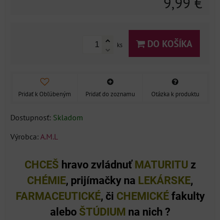
9,99 €
DO KOŠÍKA
ks
Pridať k Obľúbeným
Pridať do zoznamu
Otázka k produktu
Dostupnosť:
Skladom
Výrobca:
A.M.L
CHCEŠ
hravo
zvládnuť
MATURITU
z
CHÉMIE
, prijímačky na
LEKÁRSKE
,
FARMACEUTICKÉ
, či
CHEMICKÉ
fakulty
alebo
ŠTÚDIUM
na nich ?