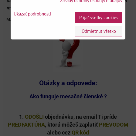
odporúčam všetkým nadšencom pre chémiu a aj budúcim
Zásady ochrany osobných údajov
medikom ?
Ukázať podrobnosti
Prijať všetky cookies
Matej
Odmietnuť všetko
Otázky a odpovede:
Ako funguje mesačné členské ?
1.
ODOŠLI
objednávku, na email Ti príde
PREDFAKTÚRA
, ktorú môžeš zaplatiť
PREVODOM
alebo cez
QR kód