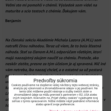
Veľmi ste mi pomohli v chémii. Výsledok som videl na
maturite a scio testoch z chémie. Ďakujem vám.
Benjamín
Na členskú sekciu Akadémie Michala Lazora (A.M.L) som
natrafil čírou náhodou. Teraz už viem, že to bola šťastná
náhoda. Stať sa členom A.M.L odporúčam všetkým, ktorí
majú naozajstný záujem naučiť sa chémiu. Pretože, ako
neskôr zistíte, presne za tým účelom je aj spravená. Nič iné
vám netreba, iba naozaj chcieť, a o ostatné sa už postará
pán Lazor. Stránka obsahuje nielen celé stredoškolské
Predvoľby súkromia
učivo chémie, prehľadne rozdelené do zmysluplných
Cookies používame na zlepšenie vašej návštevy tejto webovej stránky,
kapitol, ale aj vyriešené podklady na prijímacie skúšky na
analýzu jej výkonnosti a zhromažďovanie údajov o jej používaní. Na
tento účel môžeme použiť nástroje a služby tretích strán a
LF UK a SZU Bratislava. Učivo je vysvetľované do hĺbky a
zhromaždené údaje sa môžu preniesť k partnerom v EÚ, USA alebo
iných krajinách. Kliknutím na „Prijať všetky cookies“ vyjadrujete svoj
občas sú zodpovedané aj otázky, ktoré vám napadajú iba v
súhlas s týmto spracovaním. Nižšie môžete nájsť podrobné informácie
alebo upraviť svoje preferencie.
hlave :) Tak ešte raz, členskú sekciu A.M.L určite