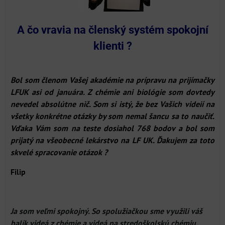
A čo vravia na členský systém spokojní
klienti ?
Bol som členom Vašej akadémie na prípravu na prijímačky
LFUK asi od januára. Z chémie ani biológie som dovtedy
nevedel absolútne nič. Som si istý, že bez Vašich videií na
všetky konkrétne otázky by som nemal šancu sa to naučiť.
Vďaka Vám som na teste dosiahol 768 bodov a bol som
prijatý na všeobecné lekárstvo na LF UK. Ďakujem za toto
skvelé spracovanie otázok ?
Filip
Ja som veľmi spokojný. So spolužiačkou sme využili váš
balík videá z chémie a videá na stredoškolskú chémiu.