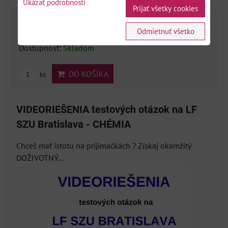
Ukázať podrobnosti
Prijať všetky cookies
77 €
Odmietnuť všetko
Dostupnosť:
Skladom
DO KOŠÍKA
ks
VIDEORIEŠENIA testových otázok na LF
SZU Bratislava - CHÉMIA
Chceš mať istotu na prijímačkách ? Získaj okamžitý
DOŽIVOTNÝ...