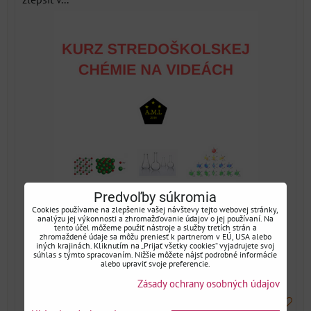
Predvoľby súkromia
Cookies používame na zlepšenie vašej návštevy tejto webovej stránky,
analýzu jej výkonnosti a zhromažďovanie údajov o jej používaní. Na
tento účel môžeme použiť nástroje a služby tretích strán a
zhromaždené údaje sa môžu preniesť k partnerom v EÚ, USA alebo
iných krajinách. Kliknutím na „Prijať všetky cookies“ vyjadrujete svoj
súhlas s týmto spracovaním. Nižšie môžete nájsť podrobné informácie
alebo upraviť svoje preferencie.
Zásady ochrany osobných údajov