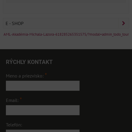
E - SHOP
AML-Akadémia-Michala-Lazora-618285265351575/?modal=admin_todo_tour
RÝCHLY KONTAKT
*
Meno a priezvisko:
*
Email:
Telefón: