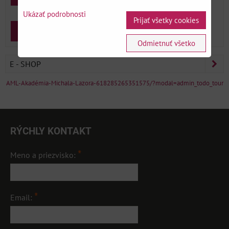
Ukázať podrobnosti
Prijať všetky cookies
Zabudnuté heslo
Zaregistrovať sa
Odmietnuť všetko
E - SHOP
AML-Akadémia-Michala-Lazora-618285265351575/?modal=admin_todo_tour
RÝCHLY KONTAKT
*
Meno a priezvisko:
*
Email: