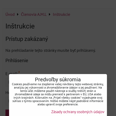
Úvod
Členovia A.M.L
Inštrukcie
Inštrukcie
Prístup zakázaný
Na prehliadanie tejto stránky musíte byť prihlásený.
Prihlásenie
*
E-mail:
Predvoľby súkromia
Cookies používame na zlepšenie vašej návštevy tejto webovej stránky,
analýzu jej výkonnosti a zhromažďovanie údajov o jej používaní. Na
*
tento účel môžeme použiť nástroje a služby tretích strán a
Heslo:
zhromaždené údaje sa môžu preniesť k partnerom v EÚ, USA alebo
iných krajinách. Kliknutím na „Prijať všetky cookies“ vyjadrujete svoj
súhlas s týmto spracovaním. Nižšie môžete nájsť podrobné informácie
alebo upraviť svoje preferencie.
Zásady ochrany osobných údajov
Prihlásenie