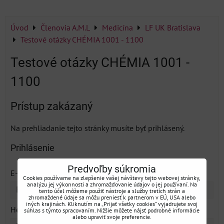
Úvod
Členovia A.M.L
Medicína
LF UK Bratislava
Testové otázky CHÉMIA 1001 - 1100
Testové otázky CHÉMIA 1001 -
1100
Prístup zakázaný
Na prehliadanie tejto stránky musíte byť prihlásený.
Prihlásenie
Predvoľby súkromia
*
E-mail:
Cookies používame na zlepšenie vašej návštevy tejto webovej stránky,
analýzu jej výkonnosti a zhromažďovanie údajov o jej používaní. Na
tento účel môžeme použiť nástroje a služby tretích strán a
zhromaždené údaje sa môžu preniesť k partnerom v EÚ, USA alebo
iných krajinách. Kliknutím na „Prijať všetky cookies“ vyjadrujete svoj
*
Heslo:
súhlas s týmto spracovaním. Nižšie môžete nájsť podrobné informácie
alebo upraviť svoje preferencie.