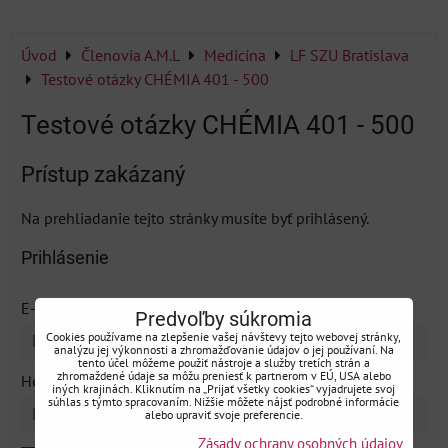
Úvod
Členovia A.M.L
Medicína
LF SZU Bratislava
Testové otázky CHÉMIA 401 - 500
Testové otázky CHÉMIA 401 - 500
Prístup zakázaný
Na prehliadanie tejto stránky musíte byť prihlásený.
Prihlásenie
*
E-mail:
Predvoľby súkromia
Cookies používame na zlepšenie vašej návštevy tejto webovej stránky,
analýzu jej výkonnosti a zhromažďovanie údajov o jej používaní. Na
tento účel môžeme použiť nástroje a služby tretích strán a
*
zhromaždené údaje sa môžu preniesť k partnerom v EÚ, USA alebo
Heslo:
iných krajinách. Kliknutím na „Prijať všetky cookies“ vyjadrujete svoj
súhlas s týmto spracovaním. Nižšie môžete nájsť podrobné informácie
alebo upraviť svoje preferencie.
Zásady ochrany osobných údajov