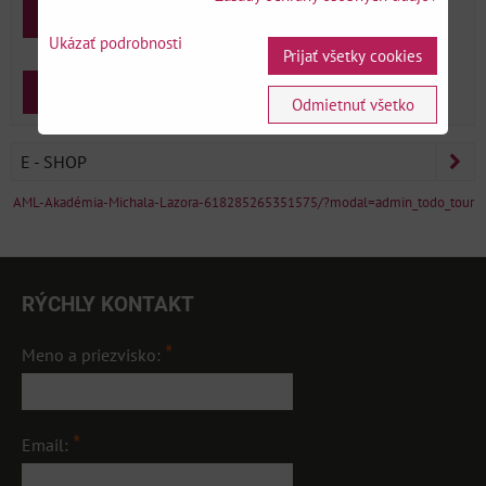
Prihlásenie
Ukázať podrobnosti
Prijať všetky cookies
Zabudnuté heslo
Zaregistrovať sa
Odmietnuť všetko
E - SHOP
AML-Akadémia-Michala-Lazora-618285265351575/?modal=admin_todo_tour
RÝCHLY KONTAKT
*
Meno a priezvisko:
*
Email: