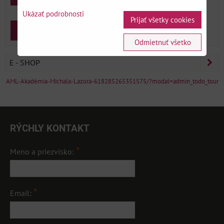
Ukázať podrobnosti
Prijať všetky cookies
Zabudnuté heslo
Zaregistrovať sa
Odmietnuť všetko
E - SHOP
AML-Akadémia-Michala-Lazora-618285265351575/?modal=admin_todo_tour
RÝCHLY KONTAKT
*
Meno a priezvisko:
*
Email: