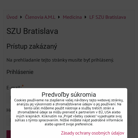
Úvod
Členovia A.M.L
Medicína
LF SZU Bratislava
SZU Bratislava
Prístup zakázaný
Na prehliadanie tejto stránky musíte byť prihlásený.
Prihlásenie
*
E-mail:
Predvoľby súkromia
Cookies používame na zlepšenie vašej návštevy tejto webovej stránky,
analýzu jej výkonnosti a zhromažďovanie údajov o jej používaní. Na
*
tento účel môžeme použiť nástroje a služby tretích strán a
Heslo:
zhromaždené údaje sa môžu preniesť k partnerom v EÚ, USA alebo
iných krajinách. Kliknutím na „Prijať všetky cookies“ vyjadrujete svoj
súhlas s týmto spracovaním. Nižšie môžete nájsť podrobné informácie
alebo upraviť svoje preferencie.
Zásady ochrany osobných údajov
Prihlásenie