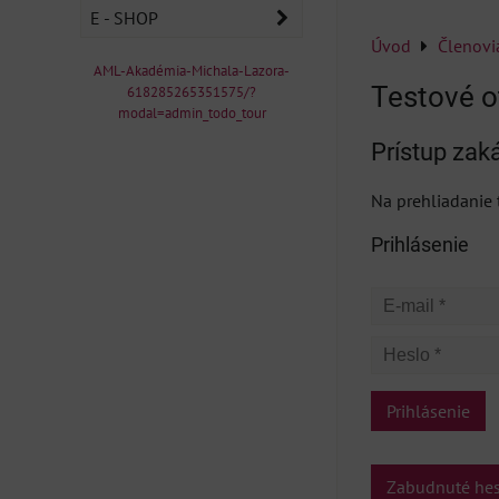
E - SHOP
Úvod
Členovi
AML-Akadémia-Michala-Lazora-
Testové o
618285265351575/?
modal=admin_todo_tour
Prístup zak
Na prehliadanie t
Prihlásenie
Prihlásenie
Zabudnuté he