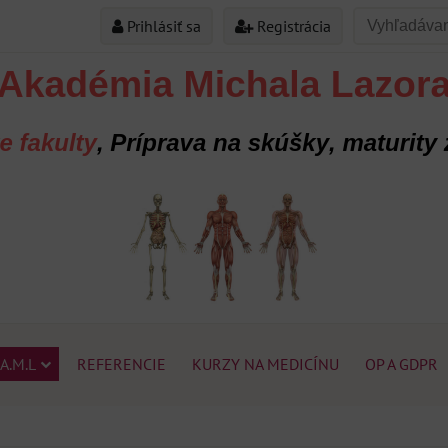
Prihlásiť sa
Registrácia
A.M.L
REFERENCIE
KURZY NA MEDICÍNU
OP A GDPR