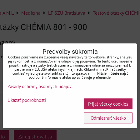
a A.M.L
Medicína
LF SZU Bratislava
Testové otázky CHÉMI
tázky CHÉMIA 801 - 900
ázaný
Predvoľby súkromia
ejto stránky musíte byť prihlásený.
Cookies používame na zlepšenie vašej návštevy tejto webovej stránky, analýzu
jej výkonnosti a zhromažďovanie údajov o jej používaní. Na tento účel môžeme
použiť nástroje a služby tretích strán a zhromaždené údaje sa môžu preniesť k
partnerom v EÚ, USA alebo iných krajinách. Kliknutím na „Prijať všetky
cookies“ vyjadrujete svoj súhlas s týmto spracovaním. Nižšie môžete nájsť
podrobné informácie alebo upraviť svoje preferencie.
Zásady ochrany osobných údajov
Ukázať podrobnosti
Prijať všetky cookies
Odmietnuť všetko
slo
Zaregistrovať sa