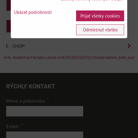
Prihlásenie
Ukázať podrobnosti
Prijať všetky cookies
Zabudnuté heslo
Zaregistrovať sa
Odmietnuť všetko
E - SHOP
AML-Akadémia-Michala-Lazora-618285265351575/?modal=admin_todo_tour
RÝCHLY KONTAKT
*
Meno a priezvisko:
*
Email: