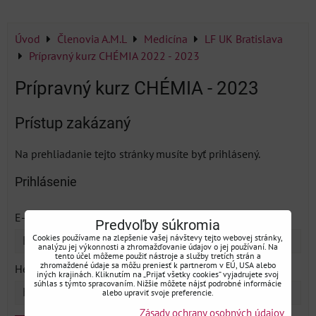
Úvod
Členovia A.M.L
Medicína
LF UK Bratislava
Prípravný kurz CHÉMIA 2022 - 2023
Prípravný kurz CHÉMIA - 2023
Prístup zakázaný
Na prehliadanie tejto stránky musíte byť prihlásený.
Prihlásenie
*
E-mail:
Predvoľby súkromia
Cookies používame na zlepšenie vašej návštevy tejto webovej stránky,
analýzu jej výkonnosti a zhromažďovanie údajov o jej používaní. Na
tento účel môžeme použiť nástroje a služby tretích strán a
*
zhromaždené údaje sa môžu preniesť k partnerom v EÚ, USA alebo
Heslo:
iných krajinách. Kliknutím na „Prijať všetky cookies“ vyjadrujete svoj
súhlas s týmto spracovaním. Nižšie môžete nájsť podrobné informácie
alebo upraviť svoje preferencie.
Zásady ochrany osobných údajov