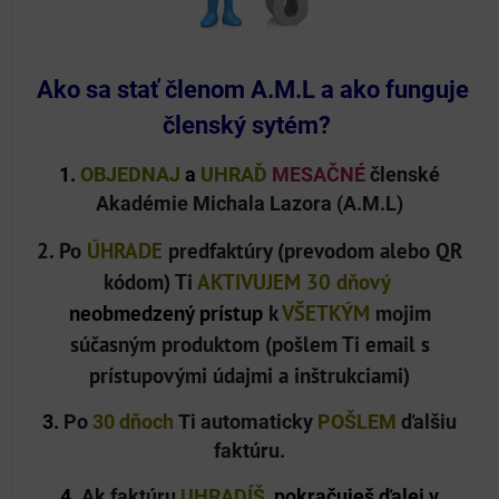
Ako sa stať členom A.M.L a ako funguje
členský sytém?
1.
OBJEDNAJ
a
UHRAĎ
MESAČNÉ
členské
Akadémie Michala Lazora (A.M.L)
2. Po
ÚHRADE
predfaktúry (prevodom alebo QR
kódom) Ti
AKTIVUJEM
30 dňový
neobmedzený
prístup
k
VŠETKÝM
mojim
súčasným produktom (pošlem Ti email s
prístupovými údajmi a inštrukciami)
3.
Po
30 dňoch
Ti automaticky
POŠLEM
ďalšiu
faktúru.
4.
Ak faktúru
UHRADÍŠ
,
pokračuješ ďalej
v