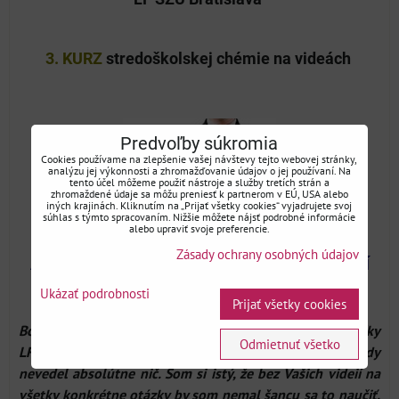
3. KURZ
stredoškolskej chémie na videách
Predvoľby súkromia
Cookies používame na zlepšenie vašej návštevy tejto webovej stránky,
analýzu jej výkonnosti a zhromažďovanie údajov o jej používaní. Na
tento účel môžeme použiť nástroje a služby tretích strán a
zhromaždené údaje sa môžu preniesť k partnerom v EÚ, USA alebo
iných krajinách. Kliknutím na „Prijať všetky cookies“ vyjadrujete svoj
súhlas s týmto spracovaním. Nižšie môžete nájsť podrobné informácie
alebo upraviť svoje preferencie.
Zásady ochrany osobných údajov
A čo vravia na členský systém spokojní
klienti ?
Ukázať podrobnosti
Prijať všetky cookies
Bol som členom Vašej akadémie na prípravu na prijímačky
Odmietnuť všetko
LFUK asi od januára. Z chémie ani biológie som dovtedy
nevedel absolútne nič. Som si istý, že bez Vašich videií na
všetky konkrétne otázky by som nemal šancu sa to naučiť.