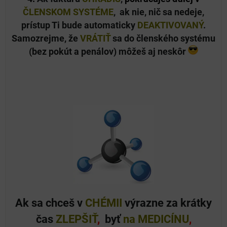
ČLENSKOM
SYSTÉME
, ak nie,
nič sa nedeje,
prístup Ti bude automaticky
DEAKTIVOVANÝ
.
Samozrejme, že
VRÁTIŤ
sa do členského systému
(bez pokút a penálov) môžeš aj neskôr
Ak sa chceš v
CHÉMII
výrazne za krátky
čas
ZLEPŠIŤ
,
byť
na MEDICÍNU
,