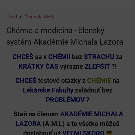
Úvod
Členovia A.M.L
Chémia a medicína - členský
systém Akadémie Michala Lazora
CHCEŠ
sa v
CHÉMII
bez
STRACHU
za
KRÁTKY ČAS
výrazne
ZLEPŠIŤ
?!
CHCEŠ
testové otázky z
CHÉMIE
na
Lekárske Fakulty
zvládnuť bez
PROBLÉMOV
?
Staň sa
členom
AKADÉMIE MICHALA
LAZORA
(A.M.L) a to všetko môžeš
dosiahnuť už
VEĽMI SKORO