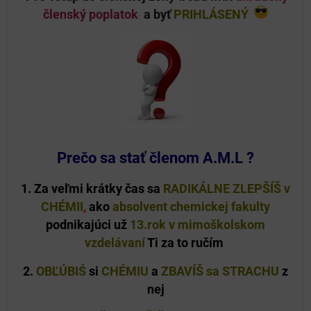
členský poplatok
a byť
PRIHLÁSENÝ
Prečo sa stať členom A.M.L ?
1. Za veľmi krátky čas sa
RADIKÁLNE ZLEPŠÍŠ v
CHÉMII
,
ako
absolvent chemickej fakulty
podnikajúci už
13.rok v mimoškolskom
vzdelávaní
Ti za to ručím
2.
OBĽÚBIŚ
si
CHÉMIU
a
ZBAVÍŠ sa STRACHU
z
nej