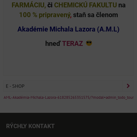
FARMÁCIU,
či
CHEMICKÚ FAKULTU
na
100 % pripravený
,
staň sa členom
Akadémie Michala Lazora (A.M.L)
hneď
TERAZ
E - SHOP
AML-Akadémia-Michala-Lazora-618285265351575/?modal=admin_todo_tour
RÝCHLY KONTAKT