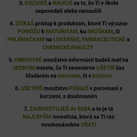
3.
DOZVIEŠ
a
NAUČIŠ
sa to, čo Ti v škole
nepovedali alebo nenaučili
4.
ZÍSKAŠ
prístup
k produktom, ktoré
Ti výrazne
POMÔŽU
k
MATURITÁM
, ku
SKÚŠKAM
, či
PRIJÍMAČKAM
na
LEKÁRSKE
,
FARMACEUTICKÉ
a
CHEMICKÉ FAKULTY
5.
OBROVSKÉ
množstvo informácii
budeš mať na
JEDNOM
mieste
, čo Ti nesmierne
UŠETRÍ
čas
hľadaním na
internete
, či v
knižnici
6.
UŠETRÍŠ
množstvo
PEŇAZÍ
v porovnaní s
kurzami, s doučovaním
7.
ZAINVESTUJEŠ do SEBA
a to je tá
NAJLEPŠIA
investícia
, ktorá sa Ti raz
mnohonásobne
VRÁTI