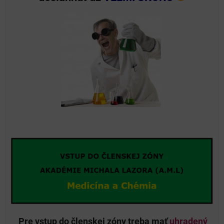
Pre vstup do členskej zóny treba mať
uhradený