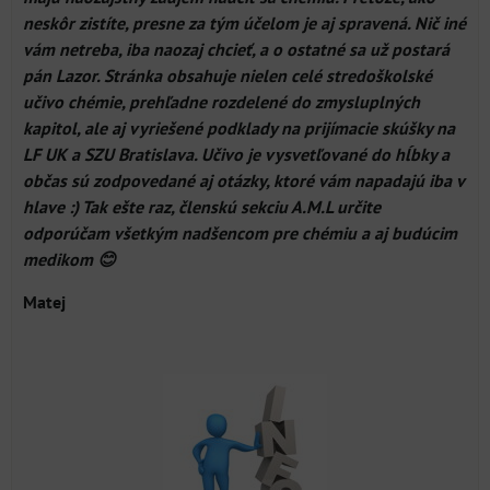
neskôr zistíte, presne za tým účelom je aj spravená. Nič iné
vám netreba, iba naozaj chcieť, a o ostatné sa už postará
pán Lazor. Stránka obsahuje nielen celé stredoškolské
učivo chémie, prehľadne rozdelené do zmysluplných
kapitol, ale aj vyriešené podklady na prijímacie skúšky na
LF UK a SZU Bratislava. Učivo je vysvetľované do hĺbky a
občas sú zodpovedané aj otázky, ktoré vám napadajú iba v
hlave :) Tak ešte raz, členskú sekciu A.M.L určite
odporúčam všetkým nadšencom pre chémiu a aj budúcim
medikom 😊
Matej