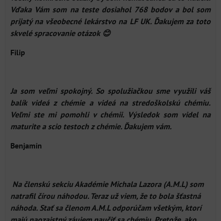
Vďaka Vám som na teste dosiahol 768 bodov a bol som
prijatý na všeobecné lekárstvo na LF UK. Ďakujem za toto
skvelé spracovanie otázok 😊
Filip
Ja som veľmi spokojný. So spolužiačkou sme využili váš
balík videá z chémie a videá na stredoškolskú chémiu.
Veľmi ste mi pomohli v chémii. Výsledok som videl na
maturite a scio testoch z chémie. Ďakujem vám.
Benjamín
Na členskú sekciu Akadémie Michala Lazora (A.M.L) som
natrafil čírou náhodou. Teraz už viem, že to bola šťastná
náhoda. Stať sa členom A.M.L odporúčam všetkým, ktorí
majú naozajstný záujem naučiť sa chémiu. Pretože, ako