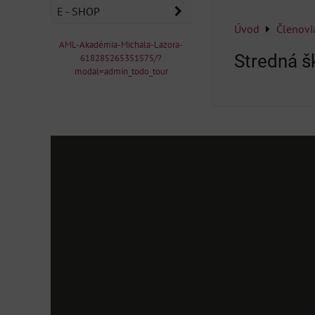
E - SHOP
Úvod
Členovi
AML-Akadémia-Michala-Lazora-
Stredná š
618285265351575/?
modal=admin_todo_tour