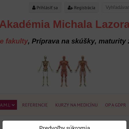
Prihlásiť sa
Registrácia
A.M.L
REFERENCIE
KURZY NA MEDICÍNU
OP A GDPR
Predvoľby súkromia