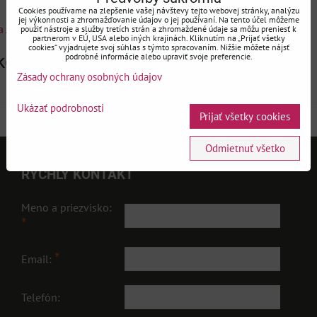
Cookies používame na zlepšenie vašej návštevy tejto webovej stránky, analýzu
jej výkonnosti a zhromažďovanie údajov o jej používaní. Na tento účel môžeme
a A.M.L
Matematika
Stredná škola - matematika
použiť nástroje a služby tretích strán a zhromaždené údaje sa môžu preniesť k
partnerom v EÚ, USA alebo iných krajinách. Kliknutím na „Prijať všetky
cookies“ vyjadrujete svoj súhlas s týmto spracovaním. Nižšie môžete nájsť
kola - matematika
podrobné informácie alebo upraviť svoje preferencie.
Zásady ochrany osobných údajov
Ukázať podrobnosti
Prijať všetky cookies
Odmietnuť všetko
RÝCHLY KONTAKT
Meno a priezvisko:
*
*
Email:
Telefón: